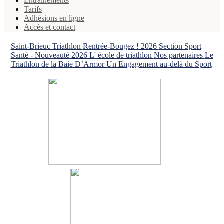
Entrainements
Tarifs
Adhésions en ligne
Accès et contact
Saint-Brieuc Triathlon
Rentrée-Bougez ! 2026
Section Sport
Santé - Nouveauté 2026
L' école de triathlon
Nos partenaires
Le
Triathlon de la Baie D’Armor
Un Engagement au-delà du Sport