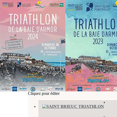
Exporter les lignes sélectionnées
Exporter toutes les colonnes
Exporter uniquement les colonnes affichées
Menu
<
>
Saint-Brieuc Triathlon
Rentrée-Bougez ! 2026
Section Sport Santé - Nouveauté 2026
L' école de triathlon
Nos partenaires
Le Triathlon de la Baie D’Armor
Un Engagement au-delà du Sport
Ajoutez un logo, un bouton, des réseaux sociaux
Cliquez pour éditer