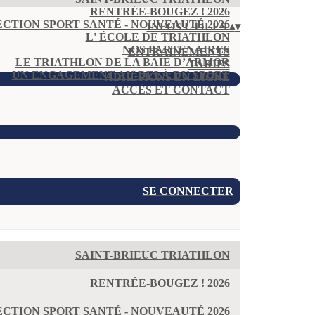
RENTRÉE-BOUGEZ ! 2026
ECTION SPORT SANTÉ - NOUVEAUTÉ 2026
INFOS UTILES
▴
▾
L' ÉCOLE DE TRIATHLON
NOS PARTENAIRES
ENTRAINEMENTS
LE TRIATHLON DE LA BAIE D’ARMOR
TARIFS
UN ENGAGEMENT AU-DELÀ DU SPORT
ADHÉSIONS EN LIGNE
ACCÈS ET CONTACT
SE CONNECTER
SAINT-BRIEUC TRIATHLON
RENTRÉE-BOUGEZ ! 2026
ECTION SPORT SANTÉ - NOUVEAUTÉ 2026