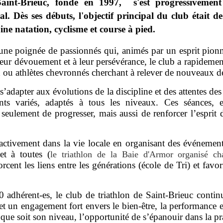
Saint-Brieuc, fondé en 1997, s'est progressiveme
al. Dès ses débuts, l'objectif principal du club était 
ne natation, cyclisme et course à pied.
e poignée de passionnés qui, animés par un esprit pionni
leur dévouement et à leur persévérance, le club a rapidem
x ou athlètes chevronnés cherchant à relever de nouveaux dé
s’adapter aux évolutions de la discipline et des attentes des sp
nts variés, adaptés à tous les niveaux. Ces séances, e
eulement de progresser, mais aussi de renforcer l’esprit d
it activement dans la vie locale en organisant des événeme
 et à toutes (
le triathlon de la Baie d'Armor organisé c
forcent les liens entre les générations (école de Tri) et favo
 adhérent-es, le club de triathlon de Saint-Brieuc contin
 engagement fort envers le bien-être, la performance et l'
 que soit son niveau, l’opportunité de s’épanouir dans la pr