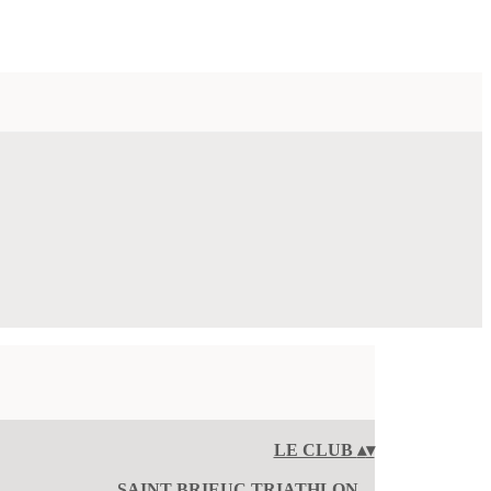
LE CLUB
▴
▾
SAINT-BRIEUC TRIATHLON